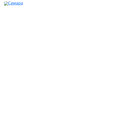
Самара
Ваш город:
Москва
Абакан
Альметьевск
Ангарск
Апрелевка
Арзамас
Армавир
Артём
Архангельск
Астрахань
Ачинск
Балаково
Балашиха
Барнаул
Батайск
Белгород