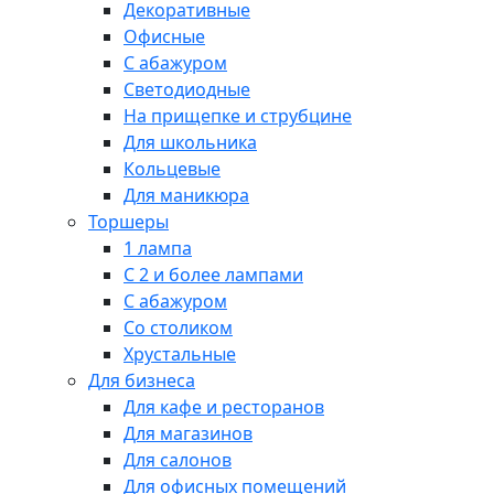
Декоративные
Офисные
С абажуром
Светодиодные
На прищепке и струбцине
Для школьника
Кольцевые
Для маникюра
Торшеры
1 лампа
С 2 и более лампами
С абажуром
Со столиком
Хрустальные
Для бизнеса
Для кафе и ресторанов
Для магазинов
Для салонов
Для офисных помещений