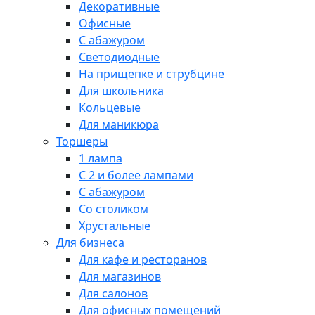
Декоративные
Офисные
С абажуром
Светодиодные
На прищепке и струбцине
Для школьника
Кольцевые
Для маникюра
Торшеры
1 лампа
С 2 и более лампами
С абажуром
Со столиком
Хрустальные
Для бизнеса
Для кафе и ресторанов
Для магазинов
Для салонов
Для офисных помещений