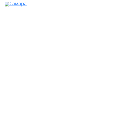
Самара
Ваш город:
Москва
Абакан
Альметьевск
Ангарск
Апрелевка
Арзамас
Армавир
Артём
Архангельск
Астрахань
Ачинск
Балаково
Балашиха
Барнаул
Батайск
Белгород