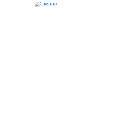
Самара
Ваш город:
Москва
Абакан
Альметьевск
Ангарск
Апрелевка
Арзамас
Армавир
Артём
Архангельск
Астрахань
Ачинск
Балаково
Балашиха
Барнаул
Батайск
Белгород