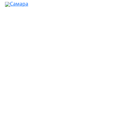
Самара
Ваш город:
Москва
Абакан
Альметьевск
Ангарск
Апрелевка
Арзамас
Армавир
Артём
Архангельск
Астрахань
Ачинск
Балаково
Балашиха
Барнаул
Батайск
Белгород