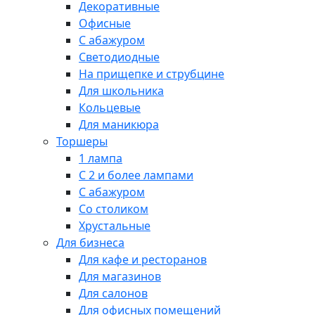
Декоративные
Офисные
С абажуром
Светодиодные
На прищепке и струбцине
Для школьника
Кольцевые
Для маникюра
Торшеры
1 лампа
С 2 и более лампами
С абажуром
Со столиком
Хрустальные
Для бизнеса
Для кафе и ресторанов
Для магазинов
Для салонов
Для офисных помещений