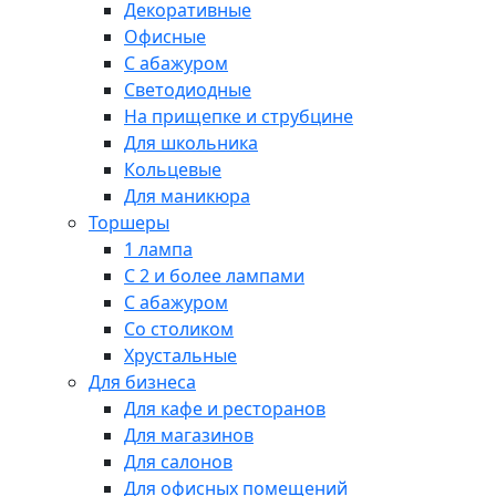
Декоративные
Офисные
С абажуром
Светодиодные
На прищепке и струбцине
Для школьника
Кольцевые
Для маникюра
Торшеры
1 лампа
С 2 и более лампами
С абажуром
Со столиком
Хрустальные
Для бизнеса
Для кафе и ресторанов
Для магазинов
Для салонов
Для офисных помещений