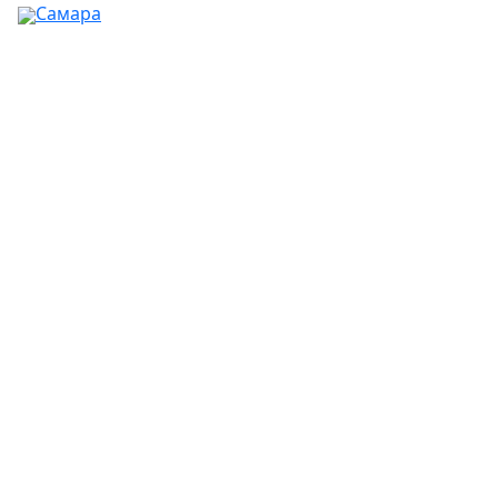
Самара
Ваш город:
Москва
Абакан
Альметьевск
Ангарск
Апрелевка
Арзамас
Армавир
Артём
Архангельск
Астрахань
Ачинск
Балаково
Балашиха
Барнаул
Батайск
Белгород